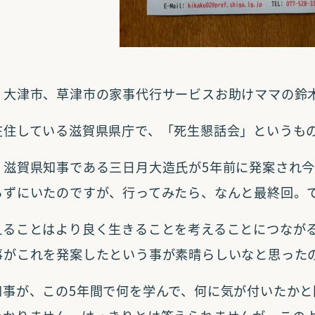
、大津市、草津市の家事代行サービスお助けママの鈴
在住している滋賀県県庁で、「死生懇話会」というも
、滋賀県知事である三日月大造氏が5年前に発案され今
らずにいたのですが、行ってみたら、なんと最終回。
えることはより良く生きることを考えることにつなが
事がこれを発案したという事が素晴らしいなと思った
知事が、この5年間で何を学んで、何に気が付いたか