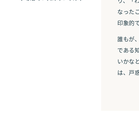
り、「
なった
印象的
誰もが
である
いかな
は、戸
古い
じゃ